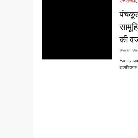
उत्तराखंड
पंचकूल
सामूह
की व
Shivam Ve
Family com
हृदयविदारक 