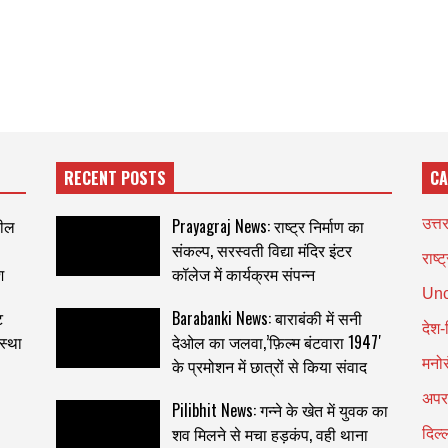
RECENT POSTS
CA
सील
Prayagraj News: राष्ट्र निर्माण का
उत्त
संकल्प, सरस्वती विद्या मंदिर इंटर
राष्ट
श
कॉलेज में कार्यक्रम संपन्न
Unc
ट
Barabanki News: बाराबंकी में सनी
देश-
स्था
देओल का जलवा,’फ़िल्म बंटवारा 1947′
के प्रमोशन में छात्रों से किया संवाद
मनो
अपर
Pilibhit News: गन्ने के खेत में युवक का
शव मिलने से मचा हड़कंप, वही थाना
दिल्