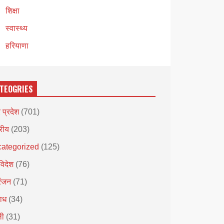
शिक्षा
स्वास्थ्य
हरियाणा
TEOGRIES
र प्रदेश
(701)
्रीय
(203)
ategorized
(125)
विदेश
(76)
रंजन
(71)
ाध
(34)
ली
(31)