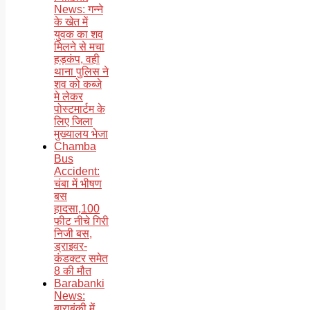
News: गन्ने
के खेत में
युवक का शव
मिलने से मचा
हड़कंप, वही
थाना पुलिस ने
शव को कब्जे
मे लेकर
पोस्टमार्टम के
लिए जिला
मुख्यालय भेजा
Chamba
Bus
Accident:
चंबा में भीषण
बस
हादसा,100
फीट नीचे गिरी
निजी बस,
ड्राइवर-
कंडक्टर समेत
8 की मौत
Barabanki
News:
बाराबंकी में