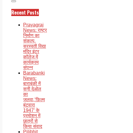
Recent Posts
Prayagraj
News: राष्ट्र
निर्माण का
संकल्प,
सरस्वती विद्या
मंदिर इंटर
कॉलेज में
कार्यक्रम
संपन्न
Barabanki
News:
बाराबंकी में
सनी देओल
का
जलवा,’फ़िल्म
बंटवारा
1947′ के
प्रमोशन में
छात्रों से
किया संवाद
Pilibhit