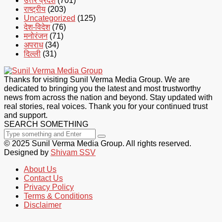
उत्तर प्रदेश
(701)
राष्ट्रीय
(203)
Uncategorized
(125)
देश-विदेश
(76)
मनोरंजन
(71)
अपराध
(34)
दिल्ली
(31)
Thanks for visiting Sunil Verma Media Group. We are
dedicated to bringing you the latest and most trustworthy
news from across the nation and beyond. Stay updated with
real stories, real voices. Thank you for your continued trust
and support.
SEARCH SOMETHING
© 2025 Sunil Verma Media Group. All rights reserved.
Designed by
Shivam SSV
About Us
Contact Us
Privacy Policy
Terms & Conditions
Disclaimer