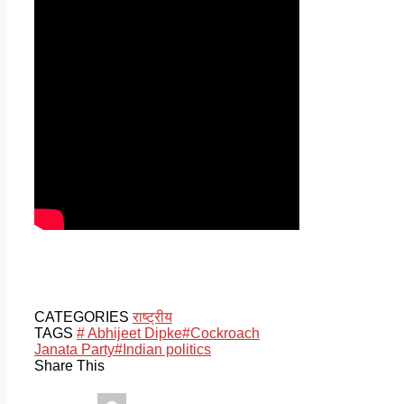
CATEGORIES
राष्ट्रीय
TAGS
# Abhijeet Dipke
#Cockroach
Janata Party
#Indian politics
Share This