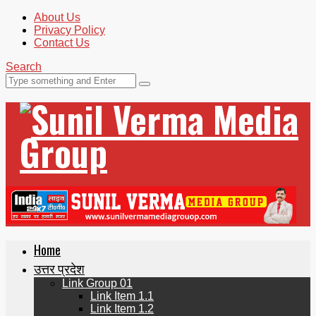
About Us
Privacy Policy
Contact Us
Search
Home
उत्तर प्रदेश
Link Group 01
Link Item 1.1
Link Item 1.2