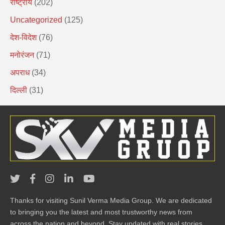
राष्ट्रीय
(202)
Uncategorized
(125)
देश-विदेश
(76)
मनोरंजन
(71)
अपराध
(34)
दिल्ली
(31)
Thanks for visiting Sunil Verma Media Group. We are dedicated
to bringing you the latest and most trustworthy news from
across the nation and beyond. Stay updated with real stories,