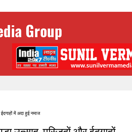
मड़ा उत्साह, मस्जिदों और ईदगाहों