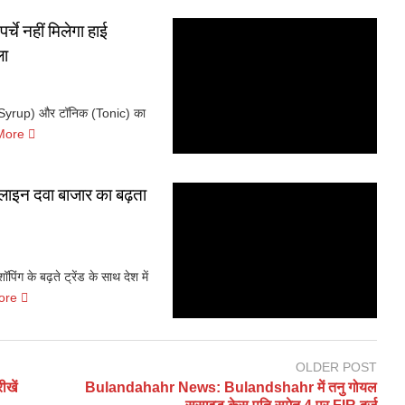
चे नहीं मिलेगा हाई
ला
Syrup) और टॉनिक (Tonic) का
More
लाइन दवा बाजार का बढ़ता
के बढ़ते ट्रेंड के साथ देश में
ore
OLDER POST
खें
Bulandahahr News: Bulandshahr में तनु गोयल