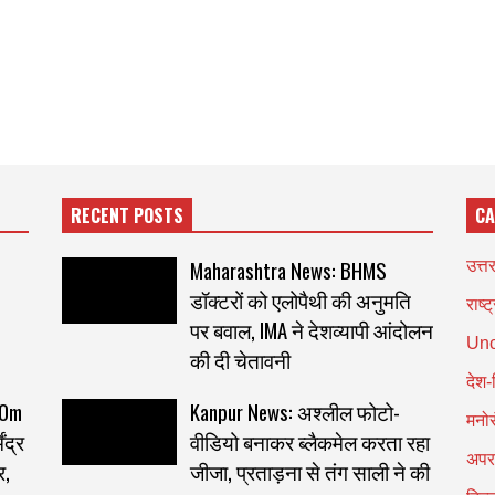
RECENT POSTS
CA
Maharashtra News: BHMS
उत्त
डॉक्टरों को एलोपैथी की अनुमति
राष्ट
पर बवाल, IMA ने देशव्यापी आंदोलन
Unc
की दी चेतावनी
देश-
 Om
Kanpur News: अश्लील फोटो-
मनो
ंद्र
वीडियो बनाकर ब्लैकमेल करता रहा
अपर
र,
जीजा, प्रताड़ना से तंग साली ने की