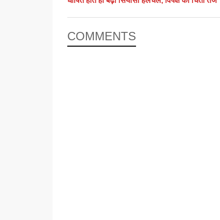
घोषित होते ही बढ़ी सियासी हलचल, विपक्ष की चिंता तेज
COMMENTS