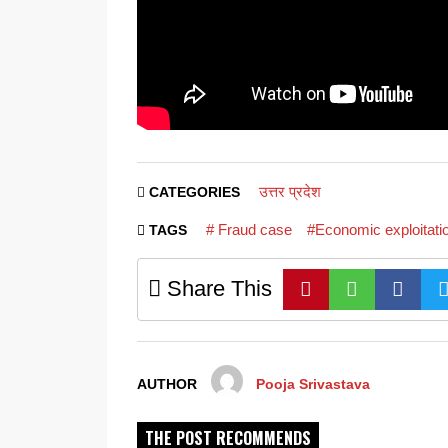
उत्तर प्रदेश
CATEGORIES
# Fraud case
#Economic exploitati
TAGS
Share This
AUTHOR
Pooja Srivastava
THE POST RECOMMENDS