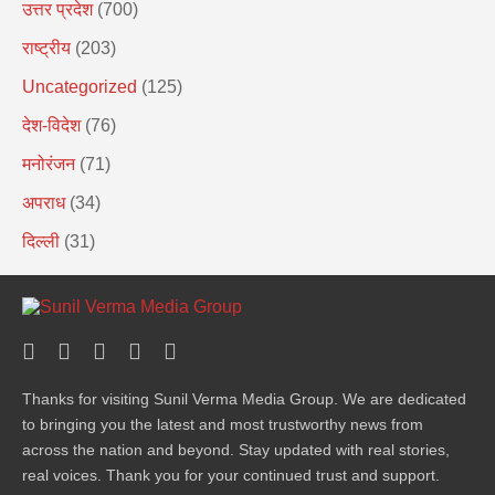
उत्तर प्रदेश
(700)
राष्ट्रीय
(203)
Uncategorized
(125)
देश-विदेश
(76)
मनोरंजन
(71)
अपराध
(34)
दिल्ली
(31)
Thanks for visiting Sunil Verma Media Group. We are dedicated
to bringing you the latest and most trustworthy news from
across the nation and beyond. Stay updated with real stories,
real voices. Thank you for your continued trust and support.