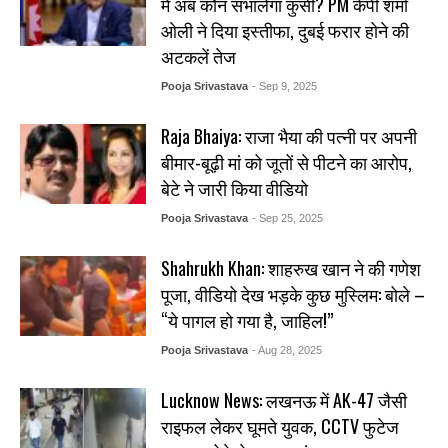
में अब कौन संभालेगा कुर्सी? PM केपी शर्मा
ओली ने दिया इस्तीफा, दुबई फरार होने की
अटकलें तेज
Pooja Srivastava
- Sep 9, 2025
Raja Bhaiya: राजा भैया की पत्नी पर अपनी
बीमार-बूढ़ी मां को जूतों से पीटने का आरोप,
बेटे ने जारी किया वीडियो
Pooja Srivastava
- Sep 25, 2025
Shahrukh Khan: शाहरुख खान ने की गणेश
पूजा, वीडियो देख भड़के कुछ मुस्लिम: बोले –
“ये पागल हो गया है, जाहिल!”
Pooja Srivastava
- Aug 28, 2025
Lucknow News: लखनऊ में AK-47 जैसी
राइफल लेकर घूमते युवक, CCTV फुटेज