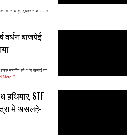
ों के साथ हुए दुर्व्यवहार का मामला
ष वर्धन बाजपेई
गया
धायक माननीय हर्ष वर्धन बाजपेई का
d More
ैध हथियार, STF
त्रा में असलहे-